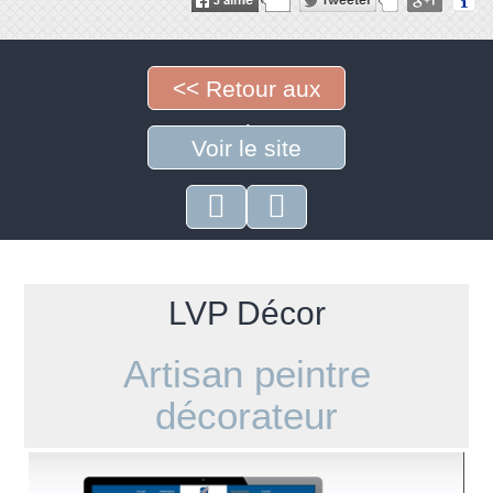
<< Retour aux
projets
Voir le site
LVP Décor
Artisan peintre
décorateur