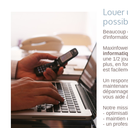
Louer 
possib
Beaucoup d
d'informati
Maxinfowe
informati
une 1/2 jo
plus, en fo
est facilem
Un respons
maintenanc
dépannage 
vous aide 
Notre missi
- optimisat
- maintien 
- un profes