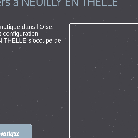
iers à NEUILLY EN THELLE
matique dans l’Oise,
 configuration
N THELLE s’occupe de
boutique