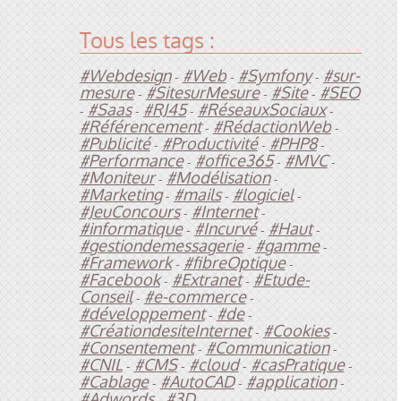
Tous les tags :
#Webdesign
#Web
#Symfony
#sur-
-
-
-
mesure
#SitesurMesure
#Site
#SEO
-
-
-
#Saas
#RJ45
#RéseauxSociaux
-
-
-
-
#Référencement
#RédactionWeb
-
-
#Publicité
#Productivité
#PHP8
-
-
-
#Performance
#office365
#MVC
-
-
-
#Moniteur
#Modélisation
-
-
#Marketing
#mails
#logiciel
-
-
-
#JeuConcours
#Internet
-
-
#informatique
#Incurvé
#Haut
-
-
-
#gestiondemessagerie
#gamme
-
-
#Framework
#fibreOptique
-
-
#Facebook
#Extranet
#Etude-
-
-
Conseil
#e-commerce
-
-
#développement
#de
-
-
#CréationdesiteInternet
#Cookies
-
-
#Consentement
#Communication
-
-
#CNIL
#CMS
#cloud
#casPratique
-
-
-
-
#Cablage
#AutoCAD
#application
-
-
-
#Adwords
#3D
-
-