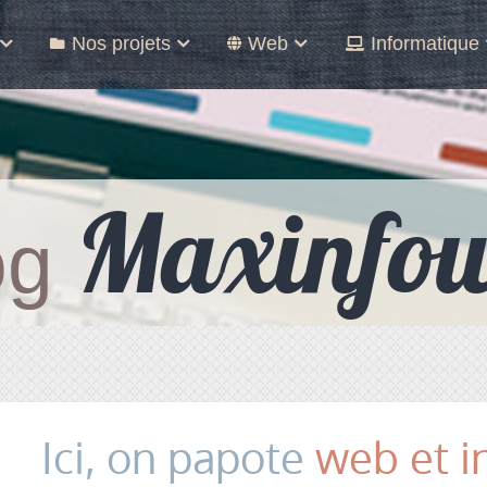
Nos projets
Web
Informatique
Maxinfo
og
Ici, on papote
web et i