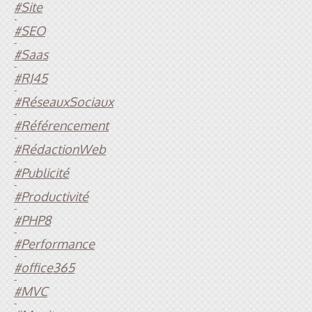
#Site
-
#SEO
-
#Saas
-
#RJ45
-
#RéseauxSociaux
-
#Référencement
-
#RédactionWeb
-
#Publicité
-
#Productivité
-
#PHP8
-
#Performance
-
#office365
-
#MVC
-