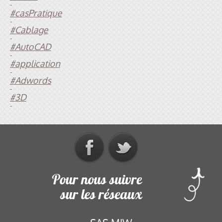
-
#casPratique
-
#Cablage
-
#AutoCAD
-
#application
-
#Adwords
-
#3D
-
Pour nous suivre
sur les réseaux