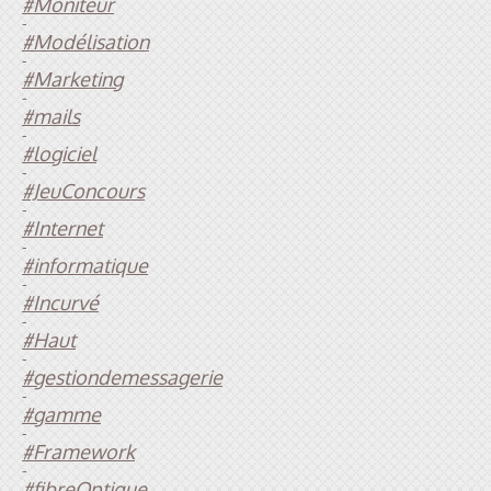
#Moniteur
-
#Modélisation
-
#Marketing
-
#mails
-
#logiciel
-
#JeuConcours
-
#Internet
-
#informatique
-
#Incurvé
-
#Haut
-
#gestiondemessagerie
-
#gamme
-
#Framework
-
#fibreOptique