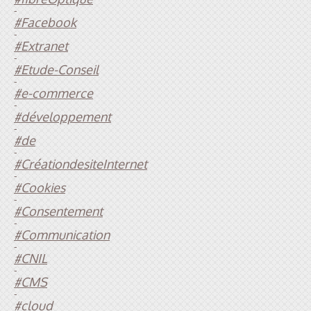
-
#Facebook
-
#Extranet
-
#Etude-Conseil
-
#e-commerce
-
#développement
-
#de
-
#CréationdesiteInternet
-
#Cookies
-
#Consentement
-
#Communication
-
#CNIL
-
#CMS
-
#cloud