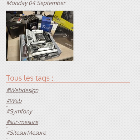
Monday 04 September
Tous les tags :
#Webdesign
-
#Web
-
#Symfony
-
#sur-mesure
-
#SitesurMesure
-