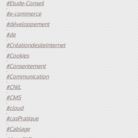
#Etude-Conseil
-
#e-commerce
-
#développement
-
#de
-
#CréationdesiteInternet
-
#Cookies
-
#Consentement
-
#Communication
-
#CNIL
-
#CMS
-
#cloud
-
#casPratique
-
#Cablage
-