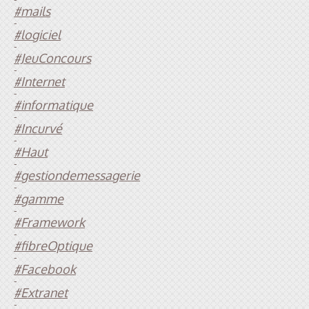
#mails
-
#logiciel
-
#JeuConcours
-
#Internet
-
#informatique
-
#Incurvé
-
#Haut
-
#gestiondemessagerie
-
#gamme
-
#Framework
-
#fibreOptique
-
#Facebook
-
#Extranet
-