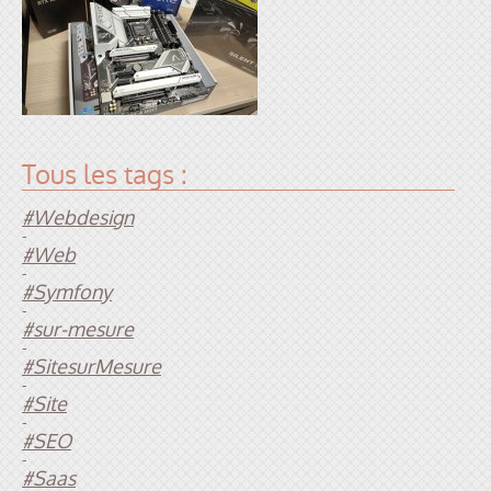
Tous les tags :
#Webdesign
-
#Web
-
#Symfony
-
#sur-mesure
-
#SitesurMesure
-
#Site
-
#SEO
-
#Saas