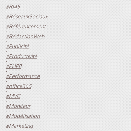
-
#RJ45
-
#RéseauxSociaux
-
#Référencement
-
#RédactionWeb
-
#Publicité
-
#Productivité
-
#PHP8
-
#Performance
-
#office365
-
#MVC
-
#Moniteur
-
#Modélisation
-
#Marketing
-